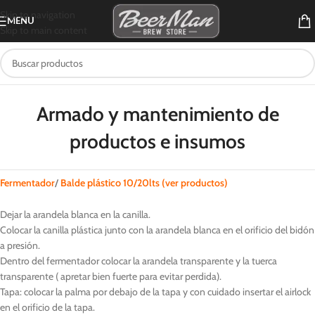
Skip to navigation
MENU
Skip to main content
Armado y mantenimiento de
productos e insumos
Fermentador
/
Balde
plástico
10/20lts
(ver productos)
Dejar la arandela blanca en la canilla.
Colocar la canilla plástica junto con la arandela blanca en el orificio del bidón
a presión.
Dentro del fermentador colocar la arandela transparente y la tuerca
transparente ( apretar bien fuerte para evitar perdida).
Tapa: colocar la palma por debajo de la tapa y con cuidado insertar el airlock
en el orificio de la tapa.