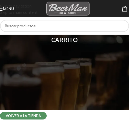
Skip to navigation
MENU
Skip to main content
CARRITO
Tu carrito está vacío.
Before proceed to checkout you must add some products to your
shopping cart.
You will find a lot of interesting products on our "Shop" page.
VOLVER A LA TIENDA