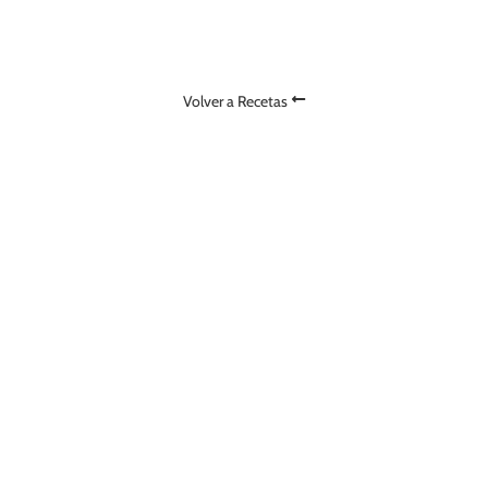
IPAS
100L
Volver a Recetas
AMERICAN IPA
IPA
DOBLE IPA
NEIPA
HAZY IPA