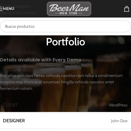
Skip to navigation
MENU
Skip to main content
Portfolio
Sticky Sidebar
Details available with Every Demo
Hac vitae sem class fames vehicula nascetur nam tellus a condimentum
inceptos mus rhoncus et accumsan fringilla vehicula nascetur amet
fermentum rutrum.
CLIENT
WordPress
DESIGNER
John Doe