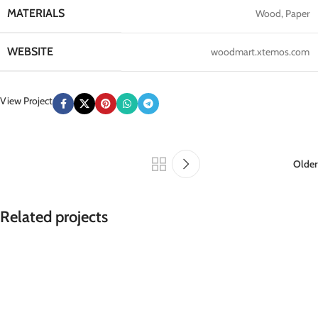
MATERIALS
Wood, Paper
WEBSITE
woodmart.xtemos.com
View Project
Older
Related projects
Leo uteu ullamcorper
Kitchen