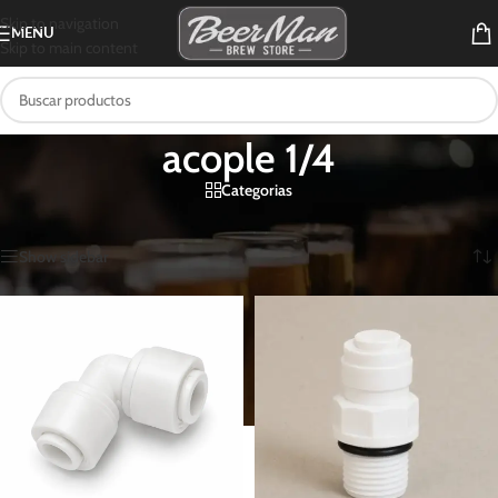
Skip to navigation
MENU
Skip to main content
acople 1/4
Categorias
Inicio
/
Productos etiquetados “acople 1/4”
Mostrando los 3 resultados
Show sidebar