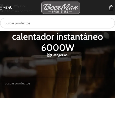
Skip to navigation
MENU
Skip to main content
calentador instantáneo
6000W
Categorias
Inicio
/
Productos etiquetados “calentador instantáneo 6000W”
No se encontraron productos que concuerden con la selección.