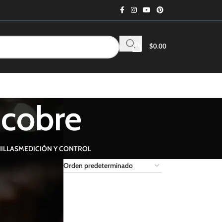
$
0.00
 cobre
ILLAS
MEDICIÓN Y CONTROL
18
24