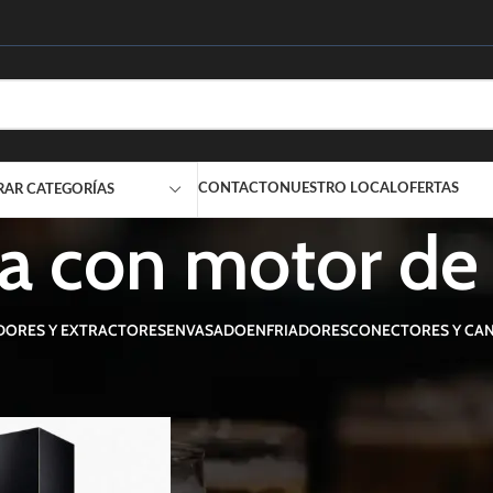
CONTACTO
NUESTRO LOCAL
OFERTAS
RAR CATEGORÍAS
 con motor de
DORES Y EXTRACTORES
ENVASADO
ENFRIADORES
CONECTORES Y CAN
etados “campana con motor de cobre”
Mostrar
9
12