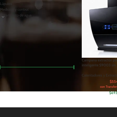
Lúpulos
Medición y control
Tratamiento de agua
FILTRAR POR PRECIO
Campana extractor pur
inteligente S9003 sin 
Calentadores y Extract
Precio:
$693,370
—
$693,380
FILTRAR
$554
con Transfer
$
693