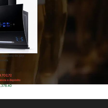
ificadora de aire
salida
ores
.702,72
encia o depósito
,378.40