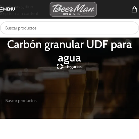
Skip to navigation
MENU
Skip to main content
Carbón granular UDF para
agua
Categorias
Inicio
/
Productos etiquetados “Carbón granular UDF para agua”
No se encontraron productos que concuerden con la selección.