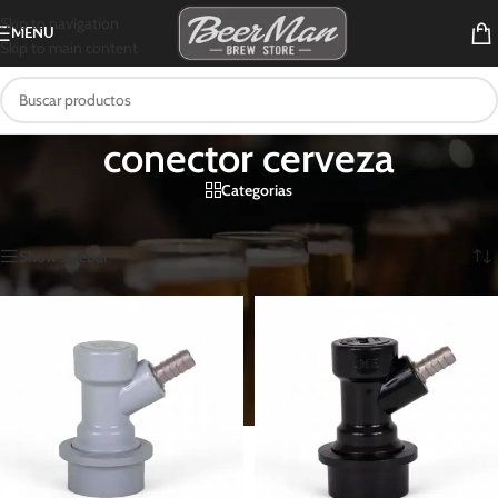
Skip to navigation
MENU
Skip to main content
conector cerveza
Categorias
Inicio
/
Productos etiquetados “conector cerveza”
Mostrando los 2 resultados
Show sidebar