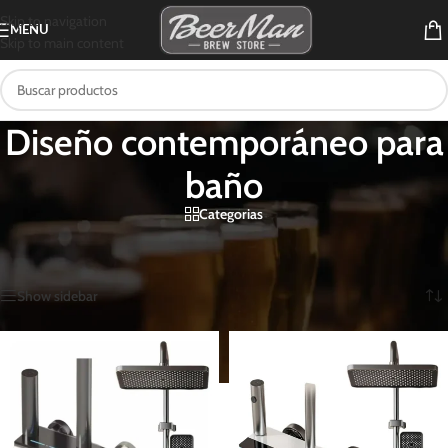
Skip to navigation
MENU
Skip to main content
Diseño contemporáneo para
baño
Categorias
Inicio
/
Productos etiquetados “Diseño contemporáneo para baño”
Mostrando los 2 resultados
Show sidebar