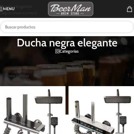
Skip to navigation
MENU
Skip to main content
Ducha negra elegante
Categorias
Inicio
/
Productos etiquetados “Ducha negra elegante”
Mostrando los 2 resultados
Show sidebar