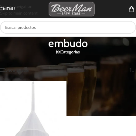
Skip to navigation
MENU
Skip to main content
embudo
Categorias
Inicio
/
Productos etiquetados “embudo”
Mostrando el único resultado
Show sidebar