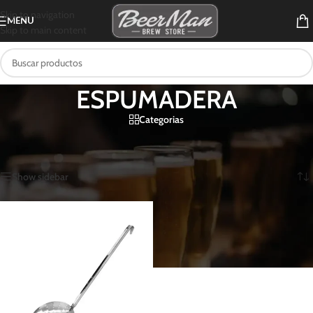
Skip to navigation
MENU
Skip to main content
ESPUMADERA
Categorias
Inicio
/
Productos etiquetados “ESPUMADERA”
Mostrando el único resultado
Show sidebar