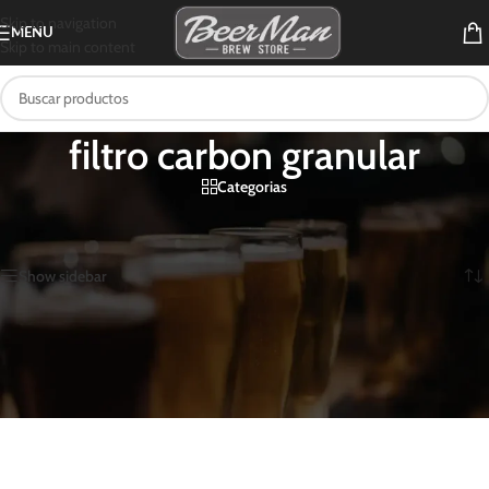
Skip to navigation
MENU
Skip to main content
filtro carbon granular
Categorias
Inicio
/
Productos etiquetados “filtro carbon granular”
Mostrando el único resultado
Show sidebar