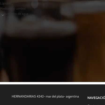
Lúpulos
Medición y control
Tratamiento de agua
HERNANDARIAS 4242- mar del plata- argentina
NAVEGACI