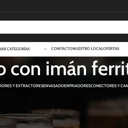
CONTACTO
NUESTRO LOCAL
OFERTAS
RAR CATEGORÍAS
ro con imán ferri
DORES Y EXTRACTORES
ENVASADO
ENFRIADORES
CONECTORES Y CAN
tados “filtro con imán ferrita”
uctos que concuerden con la selección.