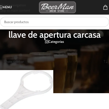
Skip to navigation
MENU
Skip to main content
llave de apertura carcasa
Categorias
Inicio
/
Productos etiquetados “llave de apertura carcasa”
Mostrando el único resultado
Show sidebar