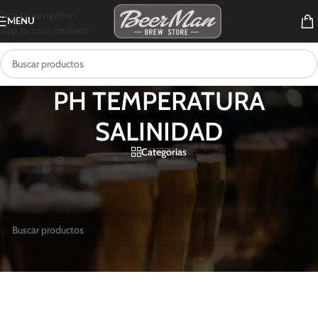
Skip to navigation
MENU
Skip to main content
PH TEMPERATURA
SALINIDAD
Categorias
Inicio
/
Productos etiquetados “PH TEMPERATURA SALINIDAD”
No se encontraron productos que concuerden con la selección.