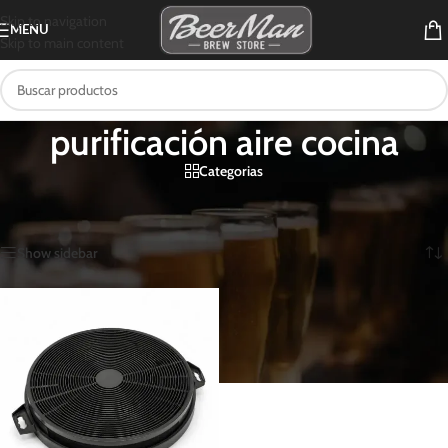
Skip to navigation
MENU
Skip to main content
purificación aire cocina
Categorias
Inicio
/
Productos etiquetados “purificación aire cocina”
Mostrando el único resultado
Show sidebar