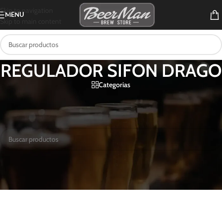
Skip to navigation
MENU
Skip to main content
REGULADOR SIFON DRAGO
Categorias
Inicio
/
Productos etiquetados “REGULADOR SIFON DRAGO”
No se encontraron productos que concuerden con la selección.