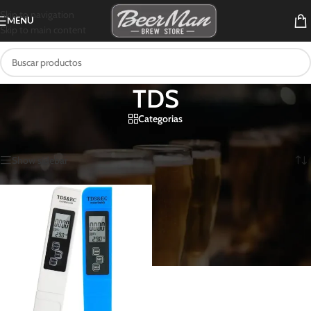
Skip to navigation
MENU
Skip to main content
TDS
Categorias
Inicio
/
Productos etiquetados “TDS”
Mostrando el único resultado
Show sidebar