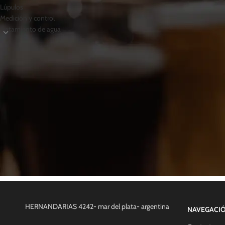
Lúpulos
Medición y control
Tratamiento de agua
HERNANDARIAS 4242- mar del plata- argentina
NAVEGACI