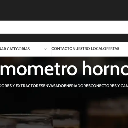
CONTACTO
NUESTRO LOCAL
OFERTAS
RAR CATEGORÍAS
rmometro horn
DORES Y EXTRACTORES
ENVASADO
ENFRIADORES
CONECTORES Y CAN
uetados “termometro horno”
uctos que concuerden con la selección.