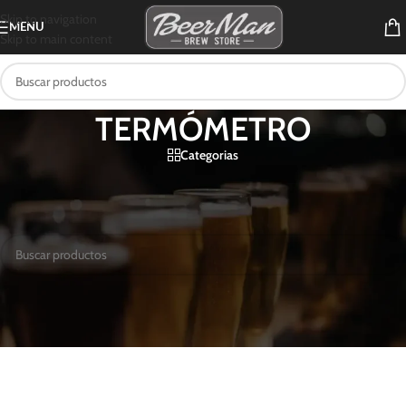
Skip to navigation
MENU
Skip to main content
TERMÓMETRO
Categorias
Inicio
/
Productos etiquetados “TERMÓMETRO”
No se encontraron productos que concuerden con la selección.