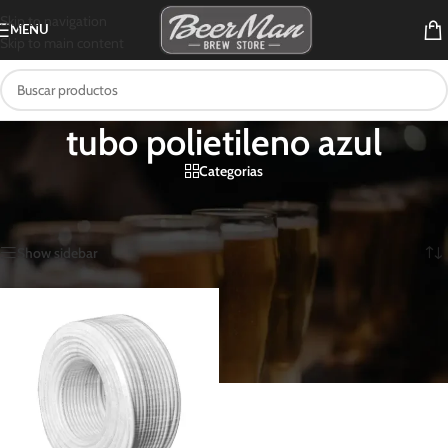
Skip to navigation
MENU
Skip to main content
tubo polietileno azul
Categorias
Inicio
/
Productos etiquetados “tubo polietileno azul”
Mostrando el único resultado
Show sidebar