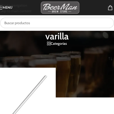
Skip to navigation
MENU
Skip to main content
varilla
Categorias
Inicio
/
Productos etiquetados “varilla”
Mostrando el único resultado
Show sidebar