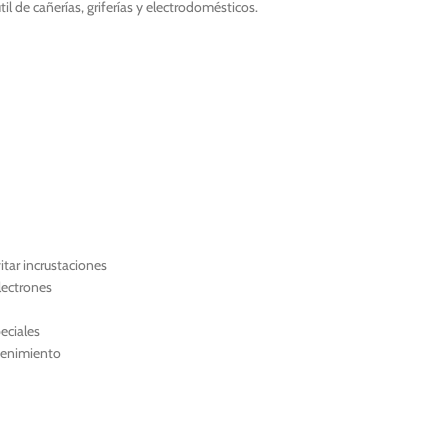
l de cañerías, griferías y electrodomésticos.
itar incrustaciones
electrones
eciales
tenimiento