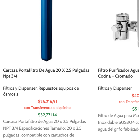
Carcasa Portafiltro De Agua 20 X 2.5 Pulgadas
Filtro Purificador Agu
Npt 3/4
Cocina – Cromado
Filtros y Dispenser
,
Repuestos equipos de
Filtros y Dispenser
ósmosis
$40
$26.216,91
con Transfer
con Transferencia o depósito
$
51
$
32,771.14
Filtro de Agua para Mo
Carcasa Portafiltro de Agua 20 x 2.5 Pulgadas
Inoxidable SUS304 co
NPT 3/4 Especificaciones Tamaño: 20 x 2.5
agua del grifo fabricad
pulgadas, compatible con cartuchos de