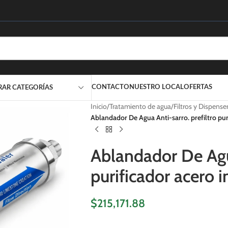
CONTACTO
NUESTRO LOCAL
OFERTAS
RAR CATEGORÍAS
Inicio
/
Tratamiento de agua
/
Filtros y Dispense
Ablandador De Agua Anti-sarro. prefiltro pur
Ablandador De Agua
purificador acero 
$
215,171.88