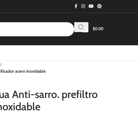
$
0.00
r
/
ificador acero inoxidable
 Anti-sarro. prefiltro
inoxidable