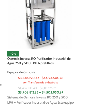
Repuesto P/ Filtro
-0%
Carbon Ceramica
Osmosis Inversa RO Purificador Industrial de
Agua 250 y 500 LPH 6 prefiltros
Filtros y Dispenser
Equipos de ósmosis
con Tran
$3.548.920,32 - $4.094.500,61
con Transferencia o depósito
on
Repuesto Filtro Pur
$
4,436,150.40
–
$
5,118,125.76
$
3,903,812.35
–
$
4,503,950.67
– Cerámica Micropo
Sistema de Ósmosis Inversa RO 250 y 500
práctica para mejor
LPH – Purificador Industrial de Agua Este equipo