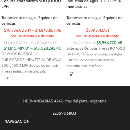
Con Pre-tratamiento 500 y 1000
Industrial de Agua 1000 LPH 4
LPH
membranas
Tratamiento de agua
,
Equipos de
Tratamiento de agua
,
Equipos de
ósmosis
ósmosis
$10.736.808,19 - $11.843.859,46
$5.413.427,71
con Transferencia o depósito
con Transferencia o depósito
$
5,954,770.48
$
13,421,010.24
–
$
14,804,824.32
$
6,766,784.64
$
11,810,489.01
–
$
13,028,245.40
Sistema de Ósmosis Inversa RO 1000
ÓSMOSIS INVERSA RO –
LPH – Purificador Industrial de Agua
PURIFICADOR INDUSTRIAL DE AGUA
Este equipo de ósmosis inversa
500 y 1000 LPH Equipo de ósmosis
industrial está diseñado
inversa industrial de una sola
HERNANDARIAS 4242- mar del plata- argentina
2235906803
NAVEGACIÓN