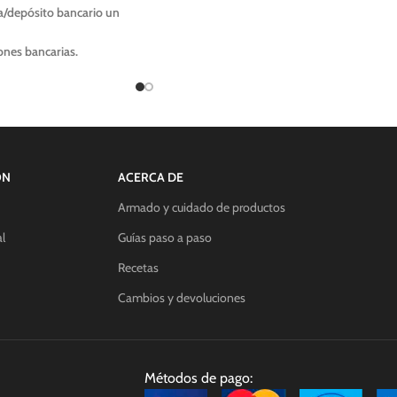
a/depósito bancario un
Efectivo en el local comercial 25% de
descuento.
nes bancarias.
comercial 20% de
 sedimentos.
icrones.
uego del madurado en frío,
ÓN
ACERCA DE
Armado y cuidado de productos
l
Guías paso a paso
Recetas
Cambios y devoluciones
Métodos de pago: