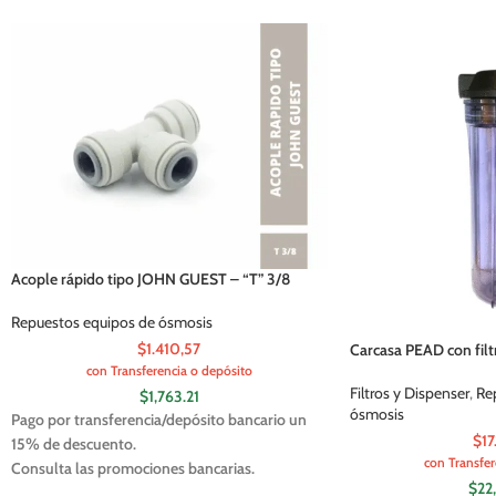
Acople rápido tipo JOHN GUEST – “T” 3/8
Repuestos equipos de ósmosis
$1.410,57
Carcasa PEAD con filtr
con Transferencia o depósito
Filtros y Dispenser
,
Re
$
1,763.21
ósmosis
Pago por transferencia/depósito bancario un
$17
15% de descuento.
con Transfer
Consulta las promociones bancarias.
$
22
Efectivo en el local comercial 25% de