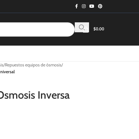
$
0.00
is
/
Repuestos equipos de ósmosis
/
niversal
smosis Inversa