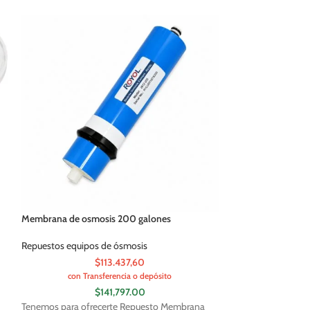
Membrana de osmosis 200 galones
Repuesto Bomba 
Universal
Repuestos equipos de ósmosis
Repuestos equipos
$113.437,60
con Transferencia o depósito
con Tran
$
141,797.00
Tenemos para ofrecerte Repuesto Membrana