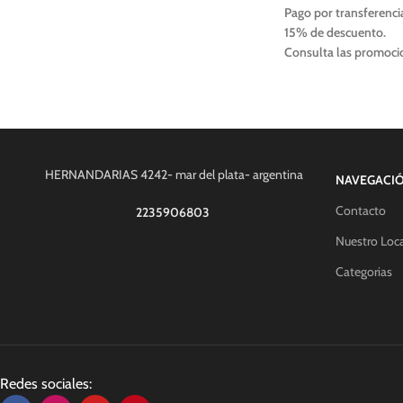
Pago por transferenci
descuento
15% de descuento.
Consulta las promocio
Efectivo en el local 
descuento
Incluye:
Carcasa con filtro de
Filtro sedimentos: 5 M
HERNANDARIAS 4242- mar del plata- argentina
Para filtrar cerveza l
NAVEGACI
antes de embotellar.
Contacto
2235906803
Nuestro Loca
Categorias
Redes sociales: