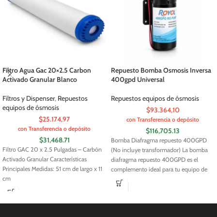
Filtro Agua Gac 20×2.5 Carbon
Repuesto Bomba Osmosis Inversa
Activado Granular Blanco
400gpd Universal
Filtros y Dispenser
,
Repuestos
Repuestos equipos de ósmosis
equipos de ósmosis
$93.364,10
$25.174,97
con Transferencia o depósito
con Transferencia o depósito
$
116,705.13
$
31,468.71
Bomba Diafragma repuesto 400GPD
Filtro GAC 20 x 2.5 Pulgadas – Carbón
(No incluye transformador) La bomba
Activado Granular Características
diafragma repuesto 400GPD es el
Principales Medidas: 51 cm de largo x 11
complemento ideal para tu equipo de
cm