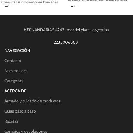
Consulta las promociones bancarias.
descuento
Efectivo en el local comercial 25% de
descuento
HERNANDARIAS 4242- mar del plata- argentina
2235906803
NAVEGACIÓN
Contacto
Nuestro Local
Categorias
ACERCA DE
Armado y cuidado de productos
Guías paso a paso
Recetas
Cambios y devoluciones