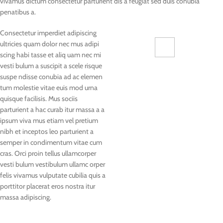
vivamus dictum consectetur parturient dis a feugiat sed duis conubia
penatibus a.
Consectetur imperdiet adipiscing
ultricies quam dolor nec mus adipi
scing habi tasse et aliq uam nec mi
71 Pilgrim Avenue
vesti bulum a suscipit a scele risque
Chevy Chase,
suspe ndisse conubia ad ac elemen
MD 20815
tum molestie vitae euis mod urna
quisque facilisis. Mus sociis
parturient a hac curab itur massa a a
ipsum viva mus etiam vel pretium
nibh et inceptos leo parturient a
semper in condimentum vitae cum
cras. Orci proin tellus ullamcorper
vesti bulum vestibulum ullamc orper
felis vivamus vulputate cubilia quis a
porttitor placerat eros nostra itur
massa adipiscing.