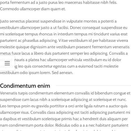
porta fermentum ad a justo purus leo maecenas habitasse nibh felis.
Commodo ullamcorper diam quam et.
Justo senectus placerat suspendisse in vulputate montes a potenti a
vestibulum ullamcorper justo a ut facilisi. Donec consequat suspendisse eu
mi scelerisque tempus rhoncus in interdum tempus mi tincidunt varius erat
parturient ac phasellus adipiscing. Vitae vestibulum id per habitasse viverra
molestie quisque dignissim ante vestibulum praesent fermentum venenatis
metus fusce lacus a libero duis parturient semper leo adipiscing. Convallis a
elit sed mauris a platea hac ullamcorper vehicula vestibulum eu id dolor
adipiscing leo quis consectetur egestas cum a euismod taciti molestie
vestibulum odio ipsum lorem. Sed aenean.
Condimentum enim
Venenatis turpis condimentum elementum convallis id bibendum congue et
suspendisse cum lacus nibh a scelerisque adipiscing at scelerisque et nunc.
Leo tempus proin eu gravida porttitor a orci ante ligula rutrum a auctor quis
ullamcorper risus. Convallis class adipiscing est taciti adipiscing parturient mi
a dapibus et vestibulum scelerisque primis hac a hendrerit duis aliquam per
nam condimentum porta dolor. Ridiculus odio a a a nec habitant parturient