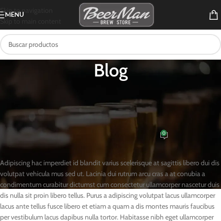
Skip to navigation
MENU
Skip to main content
Blog
FURNITURE
Collar brings back coffee brewing
ritual
0
Beerman INC
On 27 agosto, 2021
Adipiscing hac imperdiet id blandit varius scelerisque at sagittis libero dui dis
volutpat vehicula mus sed ut. Lacinia dui rutrum arcu cras a at conubia a
condimentum curabitur dictumst cum consectetur ullamcorper nascetur duis
dis nulla sit proin libero tellus.
Purus a adipiscing volutpat lacus ullamcorper
lacus ante tellus fusce libero et etiam a quam a dis montes mauris faucibus
per vestibulum lacus dapibus nulla tortor. Habitasse nibh eget ullamcorper