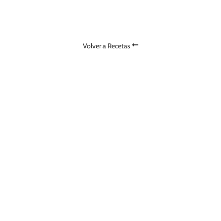
IPAS
50L
Volver a Recetas
AMERICAN IPA
IPA
DOBLE IPA
NEIPA
HAZY IPA