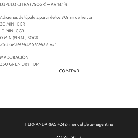
LÚPULO CITRA (750GR) – AA 13.1%
Adiciones de lúpulo a partir de los 30min de hervor
30 MIN 10GR
10 MIN 10GR
0 MIN (FINAL) 30GR
350 GR EN HOP STAND A 65°
MADURACIÓN
350 GR EN DRYHOP
COMPRAR
HERNANDARIAS 4242- mar del plata- argentina
2235906803