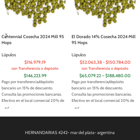
Centennial Cosecha 2024 Mill 95
El Dorado 14% Cosecha 2024 Mill
Hops
95 Hops
Lúpulos
Lúpulos
$116.979,19
$52.063,38 - $150.784,00
con Transferencia o depósito
con Transferencia o depósito
$
146,223.99
$
65,079.22
–
$
188,480.00
Pago por transferencia/depósito
Pago por transferencia/depósito
bancario un 15% de descuento.
bancario un 15% de descuento.
Consulta las promociones bancarias.
Consulta las promociones bancarias.
Efectivo en el local comercial 20% de
Efectivo en el local comercial 20% de
descuento
descuento
Lúpulo: Centennial
Origen: USA
Lúpulo: El Dorado
Origen: USA
HERNANDARIAS 4242- mar del plata- argentina